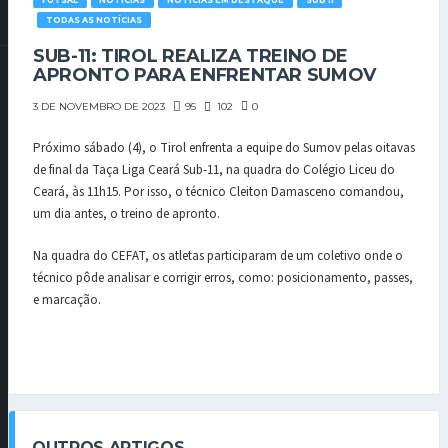
FUTSAL
NOTÍCIAS
NOTÍCIAS EM DESTAQUE
SUB 11
TODAS AS NOTÍCIAS
SUB-11: TIROL REALIZA TREINO DE
APRONTO PARA ENFRENTAR SUMOV
95
102
0
3 DE NOVEMBRO DE 2023
Próximo sábado (4), o Tirol enfrenta a equipe do Sumov pelas oitavas
de final da Taça Liga Ceará Sub-11, na quadra do Colégio Liceu do
Ceará, às 11h15. Por isso, o técnico Cleiton Damasceno comandou,
um dia antes, o treino de apronto.
Na quadra do CEFAT, os atletas participaram de um coletivo onde o
técnico pôde analisar e corrigir erros, como: posicionamento, passes,
e marcação.
OUTROS ARTIGOS