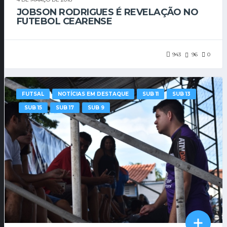
JOBSON RODRIGUES É REVELAÇÃO NO
FUTEBOL CEARENSE
943
96
0
FUTSAL
NOTÍCIAS EM DESTAQUE
SUB 11
SUB 13
SUB 15
SUB 17
SUB 9