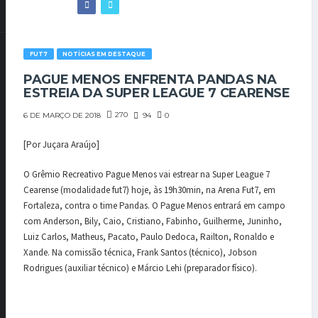
FUT7
NOTÍCIAS EM DESTAQUE
PAGUE MENOS ENFRENTA PANDAS NA
ESTREIA DA SUPER LEAGUE 7 CEARENSE
270
94
0
6 DE MARÇO DE 2018
[Por Juçara Araújo]
O Grêmio Recreativo Pague Menos vai estrear na Super League 7
Cearense (modalidade fut7) hoje, às 19h30min, na Arena Fut7, em
Fortaleza, contra o time Pandas. O Pague Menos entrará em campo
com Anderson, Bily, Caio, Cristiano, Fabinho, Guilherme, Juninho,
Luiz Carlos, Matheus, Pacato, Paulo Dedoca, Railton, Ronaldo e
Xande. Na comissão técnica, Frank Santos (técnico), Jobson
Rodrigues (auxiliar técnico) e Márcio Lehi (preparador físico).