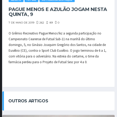
ADULTO
FUTSAL
NOTÍCIAS EM DESTAQUE
PAGUE MENOS E AZULÃO JOGAM NESTA
QUINTA, 9
262
89
0
7 DE MAIO DE 2019
O Grêmio Recreativo Pague Menos fez a segunda participação no
Campeonato Cearense de Futsal Sub-11 na manhã do último
domingo, 5, no Ginásio Joaquim Gregório dos Santos, na cidade de
Eusébio (CE), contra o Sport Club Eusébio. O jogo terminou de 6 a 1,
com vitória para o adversário. Na estreia do certame, o time da
farmácia perdeu para o Projeto de Futsal Sesc por 4 a 0.
OUTROS ARTIGOS