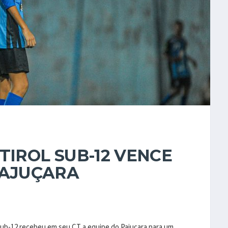
TIROL SUB-12 VENCE
PAJUÇARA
l Sub-12 recebeu em seu CT a equipe do Pajuçara para um