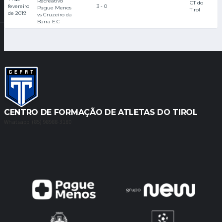
Recreativo
CT do
fevereiro
3 - 0
Pague Menos
Tirol
de 2019
vs Cruzeiro da
Barra E.C
CENTRO DE FORMAÇÃO DE ATLETAS DO TIROL
Whatsapp: (85) 98988-3180